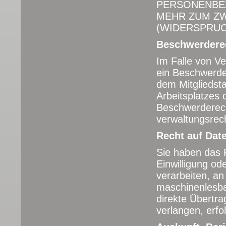
PERSONENBEZ
MEHR ZUM Z
(WIDERSPRUCH
Beschwerde­rec
Im Falle von V
ein Beschwerder
dem Mitgliedsta
Arbeitsplatzes
Beschwerderech
verwaltungsrech
Recht auf Date
Sie haben das R
Einwilligung ode
verarbeiten, an
maschinenlesba
direkte Übertr
verlangen, erfo