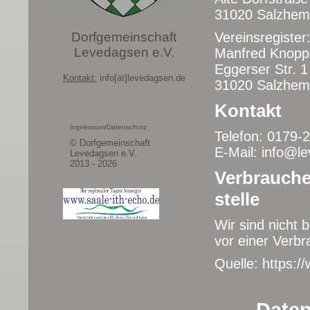
31020 Salzhem
Dorfgemeinschaft
Vereinsregiste
Levedagsen e.V.
Manfred Knopp
Eggerser Str. 1
Kontakt:
info[ät]levedagsen.de
31020 Salzhem
Kontakt
Impressum/Datenschutz
Telefon: 0179-
© Dorfgemeinschaft
E-Mail: info@l
Levedagsen e.V.
2013 - 2026
Verbraucher
stelle
Wir sind nicht b
vor einer Verbr
Quelle:
https:/